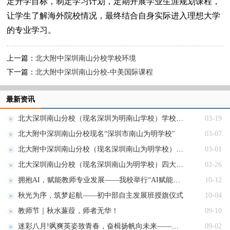
定升学目标，制定学习计划，定期开展学业生涯规划课程，
让学生了解海外院校情况，最终结合自身实际进入理想大学
的专业学习。
上一篇：
北大附中深圳南山分校学校环境
下一篇：
北大附中深圳南山分校-中美国际课程
最新资讯
北大深圳南山分校（现名深圳为明南山学校）学校荣誉
03-19
北大附中深圳南山分校现名“深圳市南山为明学校"
03-07
北大附中深圳南山分校（现名深圳南山为明学校）办学经验
03-01
北大深圳南山分校（现名深圳南山为明学校）四大办学成果
02-26
拥抱AI，赋能教师专业发展——我校举行“AI赋能教育”专题学习会
10-12
秋光为序，筑梦起航——初中部自主发展班授旗仪式
10-04
教师节｜秋水蒹葭，师者无华！
09-10
迷彩八月!飒爽英姿致青春，奋楫扬帆向未来——七年级军训圆满收官结营仪式圆满完成!
09-02