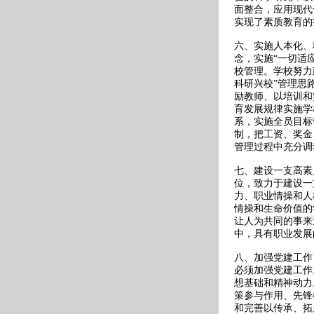
面整合，应用现代
实现了素质教育的
六、实施人本化、
念，实施“一切适
校管理。学校努力
科研兴校”管理思
励教师、以培训和
育发展规律实施学
系，实施全员目标
制，把工资、奖金
管理过程中充分调
七、建设一支高素
位，致力于建设一
力、职业情操和人
情操和生命价值的
让人为共同的事来
中，具有职业发展
八、加强党建工作
必须加强党建工作
想基础和精神动力
策参与作用、先锋
和完善以传承、拓