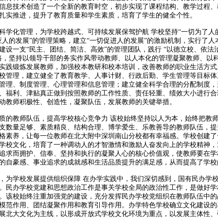
信息技术创造了一个全新的教育时空，初步实现了课程结构、教学过程、
扎实推进，提升了教育质量和学生素质，培育了学生的健全个性。
科学化管理，为学校跨越式、可持续发展保驾护航 学校坚持“一切为了人
应人的发展”的管理策略，建立“一切促进人的发展”的激励机制，实行了人
建设一支“民主、团结、简洁、高效”的管理团队，践行 “以德立校、依法
路，坚持以领导干部的务实作风带动教师、以人本化的管理凝聚教师、以
实践锻炼发展教师，加强校本教研和校本培训，改善教师的职业生活方式
校管理，建立健全了教育教学、人事计财、行政后勤、学生管理等目标体
管理、制度管理、心理管理和信息管理；建立健全科学合理的分配制度，
、福利、津贴真正做到按照教师的工作性质、责任轻重、绩效大小进行合
动教师积极性、创造性，凝聚队伍，发展教师的关键举措。
质的教师队伍，提高学校核心竞争力 该校始终坚持以人为本，始终把教
支数量足够、素质精良、结构合理、博学爱生、乐教善导的教师队伍，提
格素养，让每一位教师在北大附中深圳南山分校都有幸福感。学校创建了
学校文化，培育了一种调动人的才智激情和激励人奋发向上的学校精神，
追求而拥护、信奉、坚持和执行的凝聚人心的核心价值观，使教师要在学
的自豪感、事业追求的成就感和生活品质提升的满足感，从而提高了学校
，为学校发展提供组织保障 在办学实践中，我们深切感到，国有民办学
。民办学校党建和思想政治工作是事关学校全局的政治性工作，是做好学
。该校始终注重加强党的建设，充分发挥民办学校党组织在教师队伍中的
模范作用、团结凝聚作用和教育引导作用。办学特色学校确立文化建设的
展北大文化为主线，以形成开放式学校文化环境为重点，以发展主体性、