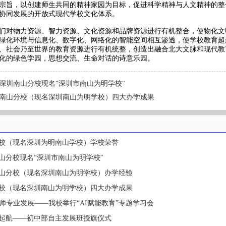
宗旨，以创建师生共同的精神家园为目标，促进科学精神与人文精神的整
协同发展的开放式现代学校文化体系。
们对物力资源、智力资源、文化资源和品牌资源进行有机整合，使物化文
绿化环境与信息化、数字化、网络化的智能空间相互渗透，使学校教育超越
、社会乃至世界的教育资源进行有机统整，创造出融合北大文脉和现代教
化的绿色学园，思想交流、生命对话的诗意乐园。
深圳南山分校现名“深圳市南山为明学校"
南山分校（现名深圳南山为明学校）四大办学成果
校（现名深圳为明南山学校）学校荣誉
山分校现名“深圳市南山为明学校"
山分校（现名深圳南山为明学校）办学经验
校（现名深圳南山为明学校）四大办学成果
教师专业发展——我校举行“AI赋能教育”专题学习会
起航——初中部自主发展班授旗仪式