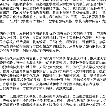
要获得广阔的教育市场，就必须把学生看成学校教育的最主要“服务对象”
最终由教师将一种优质的教育提供给学生。为此，我们实施了“服务教育”
育形态，它的发展要遵循教育规律。教育要顺应儿童成长规律，满足儿童
教育学习化社会需求服务。为此，我们创建了以“三高”（学校教育高质量
益）、“三特”（学生有个性特长、教学有独特风格、学校有办学特色）为外
的办学体制，发挥民办学校的机制优势 国有民办学校的办学体制，与国
体独立性强，具有自主灵活的运行机制，可自主实施校本化管理，对社会
民办学校在经费调度、机构设置、干部任免、师资聘任、课程设置、教学
学经费的筹措与使用等方面有相当大的自主权，从而形成了独有的机制优
办的办学体制，保证机制优势的有效发挥。
校和现代开放式学校文化，走内涵发展的道路 传承北大精神，继承北大
管理经验，整合北大和北大附中优质教育资源，是该校充分发挥教育功能
们要继续努力建立以传承、拓展北大文化为主线，形成开放式学校文化环
、提升人的生命价值为根本宗旨，促进科学精神与人文精神的整合，物质
的现代开放式学校文化体系，构筑师生共同的精神家园。 四、坚持教育
特色 创新是学校教育的灵魂，是一所学校可持续、跨越式发展的不竭的
、办学目标、办学方略以及办学成就和水平的个性本质的外在表现形式。
己的办学特色，才能求得学校可持续、跨越式发展。
先导，以信息技术为依托，以课程改革为突破口，全面推进素质教育，全
，充分发掘学生个性精神 在课程实施过程中，该校以教育科研为先导，
教育科研成果指导课程改革实践；以信息技术为依托，对现代化教育技术