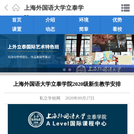
上海外国语大学立泰学
院
首页
介绍
环境
优势
课置
动态
简章
看校
上海外国语大学立泰学院2020级新生教学安排
私立学校网
2020年09月27日