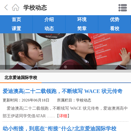
学校动态
首页
介绍
环境
优势
课置
动态
简章
看校
北京爱迪国际学校
爱迪澳高|二十二载领跑，不断续写 WACE 状元传奇
更新时间：2026年06月18日 所属栏目：
学校动态
爱迪澳高|二十二载领跑，不断续写 WACE 状元传奇，爱迪澳洲高中
部王伊诺同学凭借ATAR ……【
详细
】
幼小衔接，到底在"衔接"什么?北京爱迪国际学校